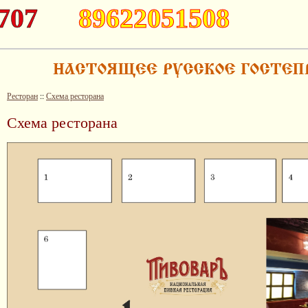
707
89622051508
Ресторан
::
Схема ресторана
Схема ресторана