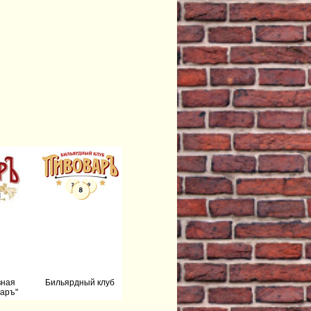
вная
Бильярдный клуб
аръ"