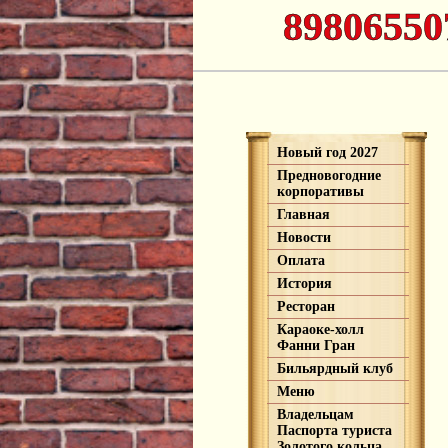
89806550
Новый год 2027
Предновогодние
корпоративы
Главная
Новости
Оплата
История
Ресторан
Караоке-холл
Фанни Гран
Бильярдный клуб
Меню
Владельцам
Паспорта туриста
Золотого кольца