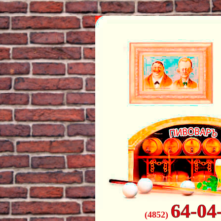
64-04
(4852)